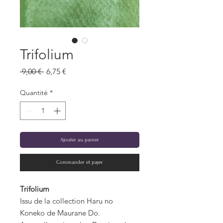
Trifolium
Prix
Prix
 9,00 € 
6,75 €
original
promotionnel
Quantité
*
Ajouter au panier
Commander et payer
Trifolium
Issu de la collection Haru no
Koneko de Maurane Do.