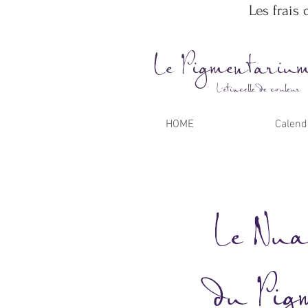
Les frais 
Le Pigmentariu
L'étincelle de couleur
HOME
Calend
Le Nua
du Pig