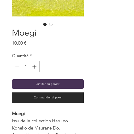
Moegi
Prix
10,00 €
Quantité
*
Ajouter au panier
Commander et payer
Moegi
Issu de la collection Haru no
Koneko de Maurane Do.