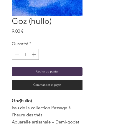
Goz (hullo)
Prix
9,00 €
Quantité
*
Ajouter au panier
Commander et payer
Goz(hullo)
Issu de la collection Passage à
l'heure des thés
Aquarelle artisanale – Demi-godet