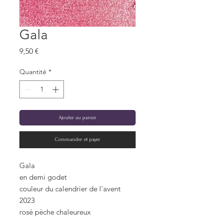
Gala
Prix
9,50 €
Quantité
*
Ajouter au panier
Commander et payer
Gala
en demi godet
couleur du calendrier de l'avent
2023
rosé pèche chaleureux