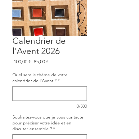
Calendrier de
l'Avent 2026
Prix
Prix
 100,00 € 
85,00 €
original
promotionnel
Quel sera le thème de votre
calendrier de l'Avent ?
*
0/500
Souhaitez-vous que je vous contacte
pour préciser votre idée et en
discuter ensemble ?
*