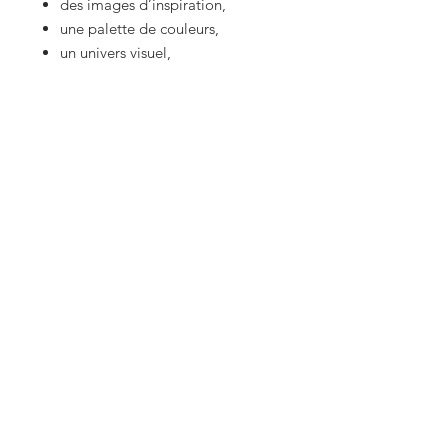
des images d’inspiration,
une palette de couleurs,
un univers visuel,
ou simplement une ambiance
générale.
Je composerai ensuite votre
calendrier autour de la direction
artistique que vous m'avez donné
afin de créer une palette unique.
Important :
Les quantités limitées, je vais
travailler et ouvrir des places
petit à petit
Chaque calendrier est différent
Fabrication artisanale en petite
série
Les couleurs varient selon les
inspirations fournies