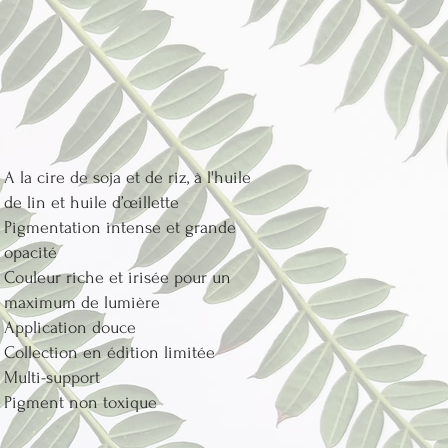
rix de lancement
A la cire de soja et de riz, à l'huile
de lin et huile d’œillette
Pigmentation intense et grande
opacité
Couleur riche et irisée pour un
maximum de lumière
Application douce
Collection en édition limitée
Multi-support
Pigment non toxique