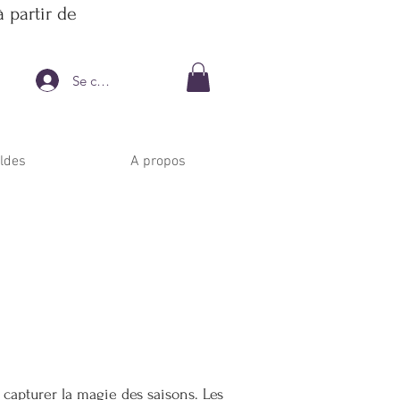
 partir de
Se connecter
ldes
A propos
 capturer la magie des saisons. Les